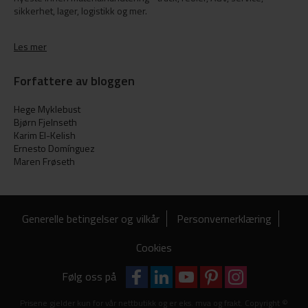
sikkerhet, lager, logistikk og mer.
Les mer
Forfattere av bloggen
Hege Myklebust
Bjørn Fjelnseth
Karim El-Kelish
Ernesto Domínguez
Maren Frøseth
Generelle betingelser og vilkår
Personvernerklæring
Cookies
Følg oss på
Prisene gjelder kun for vår nettbutikk og er eks. mva og frakt. Copyright ©