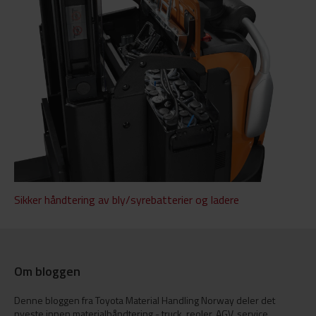
Sikker håndtering av bly/syrebatterier og ladere
Om bloggen
Denne bloggen fra Toyota Material Handling Norway deler det
nyeste innen materialhåndtering - truck, reoler, AGV, service,