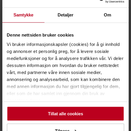
Samtykke
Detaljer
Om
Guider
6 grunner til å korttidsleie en truck
Denne nettsiden bruker cookies
1 minutt å lese
Vi bruker informasjonskapsler (cookies) for å gi innhold
og annonser et personlig preg, for å levere sosiale
Leie
Selv om din materialhåndtering normalt fungerer fint
mediefunksjoner og for å analysere trafikken vår. Vi deler
og du er fornøyd med din truckflåte,...
dessuten informasjon om hvordan du bruker nettstedet
vårt, med partnerne våre innen sosiale medier,
Les mer
annonsering og analysearbeid, som kan kombinere den
med annen informasjon du har gjort tilgjengelig for dem,
eller som de har samlet inn gjennom din bruk av
tjenestene deres.
Alle tagger innen Guider
Tillat alle cookies
Lithium-ion
Leie
Tilpass