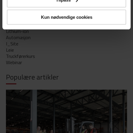
Alle tagger
Kun nødvendige cookies
Bærekraft
Lithium-ion
Automasjon
I_Site
Leie
Truckførerkurs
Webinar
Populære artikler