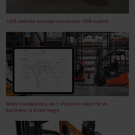
100% elektrisk servicebil som leverer 100% kvalitet
Bedre truckøkonomi, del 1: På denne måten får du
batteriene til å vare lengre