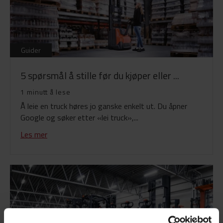
Guider
5 spørsmål å stille før du kjøper eller ...
1 minutt å lese
Å leie en truck høres jo ganske enkelt ut. Du åpner
Google og søker etter «lei truck»,...
Les mer