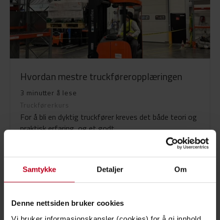
Hvordan mestre truckføreropplæringen
3 minutter å lese
Truckførerkurs
For å bli en dyktig truckfører kreves det både teori og
praktisk erfaring, og et godt...
Les mer
Samtykke
Detaljer
Om
Denne nettsiden bruker cookies
Vi bruker informasjonskapsler (cookies) for å gi innhold