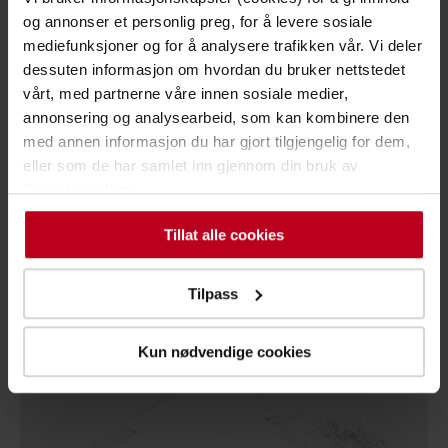
og annonser et personlig preg, for å levere sosiale
mediefunksjoner og for å analysere trafikken vår. Vi deler
dessuten informasjon om hvordan du bruker nettstedet
vårt, med partnerne våre innen sosiale medier,
annonsering og analysearbeid, som kan kombinere den
10 Gode grunner til å automatisere din ...
med annen informasjon du har gjort tilgjengelig for dem,
eller som de har samlet inn gjennom din bruk av
3 minutter å lese
tjenestene deres.
Automasjon
Automasjon eliminerer menneskelige feil, øker
Tillat alle cookies
sikkerheten, og reduserer kostnader. Det...
Les mer
Tilpass
Kun nødvendige cookies