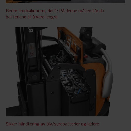
Bedre truckøkonomi, del 1: På denne måten får du
batteriene til å vare lengre
Sikker håndtering av bly/syrebatterier og ladere