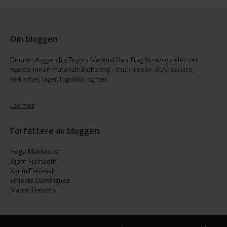
Om bloggen
Denne bloggen fra Toyota Material Handling Norway deler det
nyeste innen materialhåndtering - truck, reoler, AGV, service,
sikkerhet, lager, logistikk og mer.
Les mer
Forfattere av bloggen
Hege Myklebust
Bjørn Fjelnseth
Karim El-Kelish
Ernesto Domínguez
Maren Frøseth